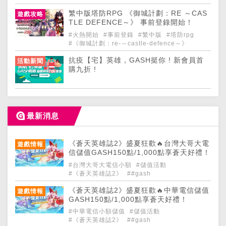
​繁中版塔防RPG 《御城計劃：RE ～CAS
遊戲攻略
TLE DEFENCE～》 事前登錄開始！
#火熱開始
#事前登錄
#​繁中版
#塔防rpg
#《御城計劃：re-～castle-defence～》
抗疫【宅】英雄，GASH挺你 ! 新會員首
活動新聞
購九折 !
最新消息
《蒼天英雄誌2》盛夏狂歡🔥台灣大哥大電
遊戲情報
信儲值GASH150點/1,000點享蒼天好禮！
#台灣大哥大電信小額
#儲值活動
#《蒼天英雄誌2》
##gash
《蒼天英雄誌2》盛夏狂歡🔥中華電信儲值
遊戲情報
GASH150點/1,000點享蒼天好禮！
#中華電信小額儲值
#儲值活動
#《蒼天英雄誌2》
##gash