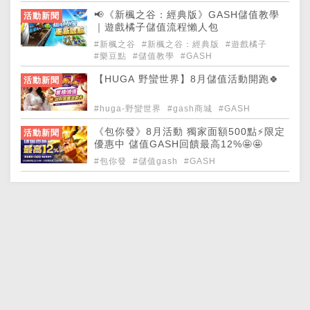
📢《新楓之谷：經典版》GASH儲值教學
活動新聞
｜遊戲橘子儲值流程懶人包
#新楓之谷
#新楓之谷：經典版
#遊戲橘子
#樂豆點
#儲值教學
#GASH
【HUGA 野蠻世界】8月儲值活動開跑🍀
活動新聞
#huga-野蠻世界
#gash商城
#GASH
《包你發》8月活動 獨家面額500點⚡限定
活動新聞
優惠中 儲值GASH回饋最高12%🤩🤩
#包你發
#儲值gash
#GASH