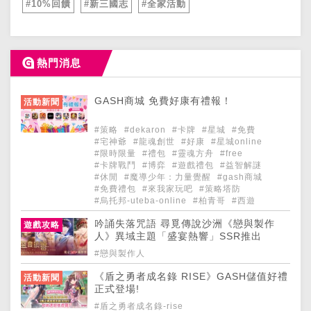
#10%回饋
#新三國志
#全家活動
熱門消息
GASH商城 免費好康有禮報！
活動新聞
#策略
#dekaron
#卡牌
#星城
#免費
#宅神爺
#龍魂創世
#好康
#星城online
#限時限量
#禮包
#靈魂方舟
#free
#卡牌戰鬥
#博弈
#遊戲禮包
#益智解謎
#休閒
#魔導少年：力量覺醒
#gash商城
#免費禮包
#來我家玩吧
#策略塔防
#烏托邦-uteba-online
#柏青哥
#西遊
吟誦失落咒語 尋覓傳說沙洲《戀與製作
遊戲攻略
人》異域主題「盛宴熱響」SSR推出
#戀與製作人
《盾之勇者成名錄 RISE》GASH儲值好禮
活動新聞
正式登場!
#盾之勇者成名錄-rise