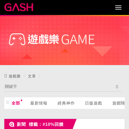
遊戲樂
文章
全部
最新情報
經典神作
日版遊戲
遊戲情
新聞 標籤：#10%回饋