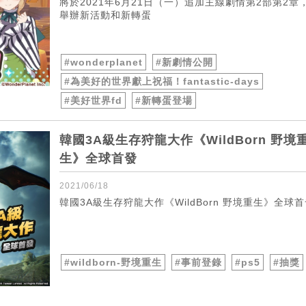
將於2021年6月21日（一）追加主線劇情第2部第2章
舉辦新活動和新轉蛋
#wonderplanet
#新劇情公開
#為美好的世界獻上祝福！fantastic-days
#美好世界fd
#新轉蛋登場
韓國3A級生存狩龍大作《WildBorn 野境
生》全球首發
2021/06/18
韓國3A級生存狩龍大作《WildBorn 野境重生》全球
#wildborn-野境重生
#事前登錄
#ps5
#抽獎