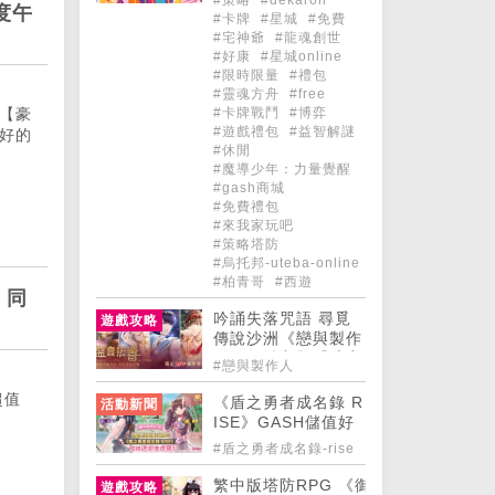
度午
#卡牌
#星城
#免費
#宅神爺
#龍魂創世
#好康
#星城online
#限時限量
#禮包
#靈魂方舟
#free
【豪
#卡牌戰鬥
#博弈
#遊戲禮包
#益智解謎
好的
#休閒
#魔導少年：力量覺醒
#gash商城
#免費禮包
#來我家玩吧
#策略塔防
#烏托邦-uteba-online
#柏青哥
#西遊
 同
吟誦失落咒語 尋覓
遊戲攻略
傳說沙洲《戀與製作
人》異域主題「盛宴
#戀與製作人
熱響」SSR推出
超值
《盾之勇者成名錄 R
活動新聞
ISE》GASH儲值好
禮正式登場!
#盾之勇者成名錄-rise
​繁中版塔防RPG 《御城計劃：RE
遊戲攻略