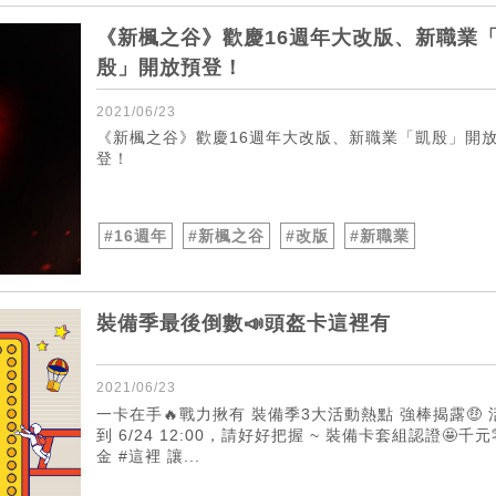
《新楓之谷》歡慶16週年大改版、新職業
殷」開放預登！
2021/06/23
《新楓之谷》歡慶16週年大改版、新職業「凱殷」開
登！
#16週年
#新楓之谷
#改版
#新職業
裝備季最後倒數📣頭盔卡這裡有
2021/06/23
一卡在手🔥戰力揪有 裝備季3大活動熱點 強棒揭露🤑 
到 6/24 12:00，請好好把握 ~ 裝備卡套組認證🤩千
金 #這裡 讓...