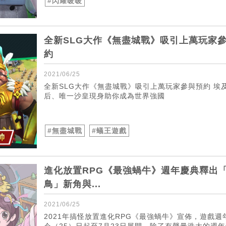
#閃耀暖暖
全新SLG大作《無盡城戰》吸引上萬玩家
約
2021/06/25
全新SLG大作《無盡城戰》吸引上萬玩家參與預約 埃
后、唯一沙皇現身助你成為世界強國
#無盡城戰
#蟻王遊戲
進化放置RPG《最強蝸牛》週年慶典釋出
鳥」新角與...
2021/06/25
2021年搞怪放置進化RPG《最強蝸牛》宣佈，遊戲週
今（25）日起至7月23日展開。除了有聲量浩大的週