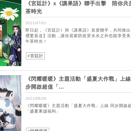
《宮廷計》x《講果語》聯手出擊 陪你共
茶時光
2021/07/01
即日起，《宮廷計》與《講果語》首度聯手，共同推出
禮驚喜送】活動，讓你居家防疫穿水水之外也能享受美
午茶時光！
#宮廷計
《閃耀暖暖》主題活動「盛夏大作戰」上線
步開啟超值「...
2021/06/30
《閃耀暖暖》主題活動「盛夏大作戰」上線 同步開啟
「盛夏累儲福利」