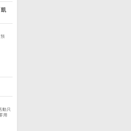
「凱
放預
活動只
元零用