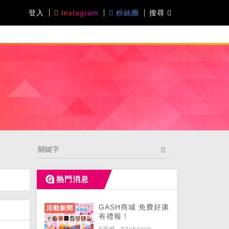
登入
Instagram
粉絲團
搜尋
熱門消息
GASH商城 免費好康
活動新聞
有禮報！
#策略
#dekaron