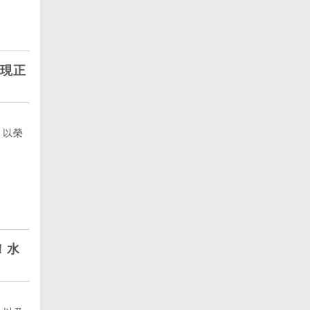
現正
 以榮
！水