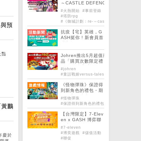
～CASTLE DEFENCE～》 事前登
錄開始！
#火熱開始
#事前登錄
#​繁中版
#塔防rpg
#《御城計劃：re-～castle-defence～》
參與預
抗疫【宅】英雄，G
活動新聞
ASH挺你 ! 新會員首
購九折 !
及豔
Johren推出5月超值商
品「購買次數限定禮
包」 最多高達150%點
#johren
數回饋！
#童話戰姬versus-tales-x
《怪物彈珠》保證得
遊戲情報
到新角色的禮包・期
間限定同時出現！5
#怪物彈珠
月22日「星塵☆特務
#保證得到新角色的禮包
「黃鸝
3」
【台灣限定】7-Elev
en x GASH 博弈聯
促大FUN送!!
#7-eleven
#博奕遊戲
#儲值活動
年慶於
#聯促
年營運