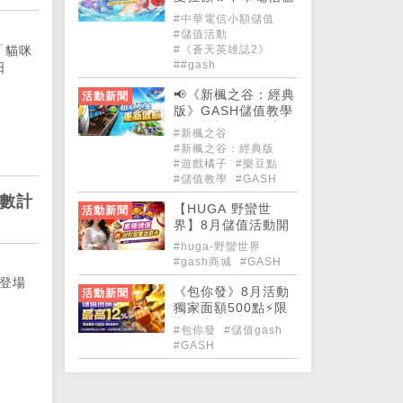
值GASH150點/1,00
#中華電信小額儲值
0點享蒼天好禮！
#儲值活動
#《蒼天英雄誌2》
「貓咪
##gash
日
📢《新楓之谷：經典
活動新聞
版》GASH儲值教學
｜遊戲橘子儲值流程
#新楓之谷
懶人包
#新楓之谷：經典版
#遊戲橘子
#樂豆點
#儲值教學
#GASH
倒數計
【HUGA 野蠻世
活動新聞
界】8月儲值活動開
跑🍀
#huga-野蠻世界
#gash商城
#GASH
情登場
《包你發》8月活動
活動新聞
獨家面額500點⚡限
定優惠中 儲值GASH
#包你發
#儲值gash
回饋最高12%🤩🤩
#GASH