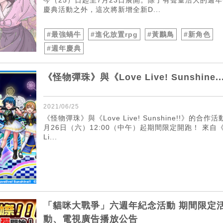
慶典活動之外，這次將新增全新D...
#最強蝸牛
#進化放置rpg
#黃鸝鳥
#新角色
#週年慶典
《怪物彈珠》與《Love Live! Sunshine..
2021/06/25
《怪物彈珠》與《Love Live! Sunshine!!》的合作活
月26日（六）12:00（中午）起期間限定開跑！ 來自《
Li...
「貓咪大戰爭」六週年紀念活動 期間限定
動、電視廣告播放公告