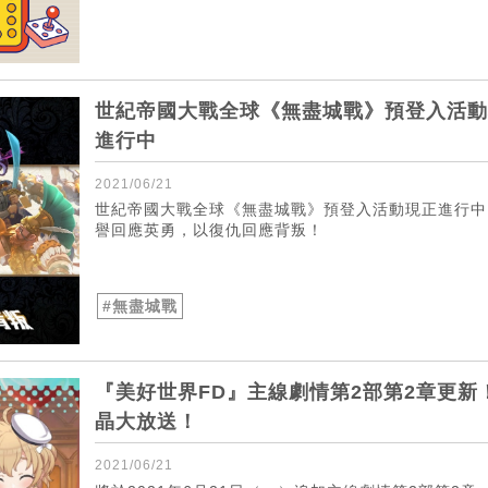
世紀帝國大戰全球《無盡城戰》預登入活動
進行中
2021/06/21
世紀帝國大戰全球《無盡城戰》預登入活動現正進行中
譽回應英勇，以復仇回應背叛！
#無盡城戰
『美好世界FD』主線劇情第2部第2章更新
晶大放送！
2021/06/21