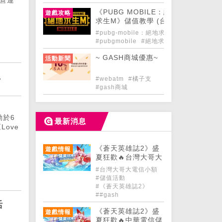
《PUBG MOBILE：絕地
遊戲攻略
求生M》儲值教學 (台灣)
#pubg-mobile：絕地求生m
#pubgmobile
#絕地求生m
~ GASH商城優惠~
活動新聞
.
#webatm
#橘子支
#gash商城
動於6
最新消息
Love
《蒼天英雄誌2》盛
遊戲情報
夏狂歡🔥台灣大哥大
電信儲值GASH150
#台灣大哥大電信小額
點/1,000點享蒼天好
#儲值活動
禮！
#《蒼天英雄誌2》
##gash
活
《蒼天英雄誌2》盛
遊戲情報
夏狂歡🔥中華電信儲